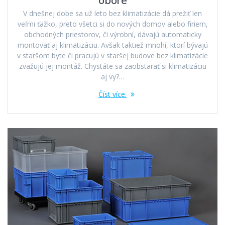
V dnešnej dobe sa už leto bez klimatizácie dá prežiť len
veľmi ťažko, preto všetci si do nových domov alebo firiem,
obchodných priestorov, či výrobní, dávajú automaticky
montovať aj klimatizáciu. Avšak taktiež mnohí, ktorí bývajú
v staršom byte či pracujú v staršej budove bez klimatizácie
zvažujú jej montáž. Chystáte sa zaobstarať si klimatizáciu
aj vy?…
Číst více.