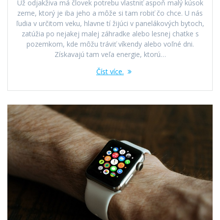
Už odjakživa má človek potrebu vlastniť aspoň malý kúsok
zeme, ktorý je iba jeho a môže si tam robiť čo chce. U nás
ľudia v určitom veku, hlavne tí žijúci v panelákových bytoch,
zatúžia po nejakej malej záhradke alebo lesnej chatke s
pozemkom, kde môžu tráviť víkendy alebo voľné dni.
Získavajú tam veľa energie, ktorú…
Číst více.