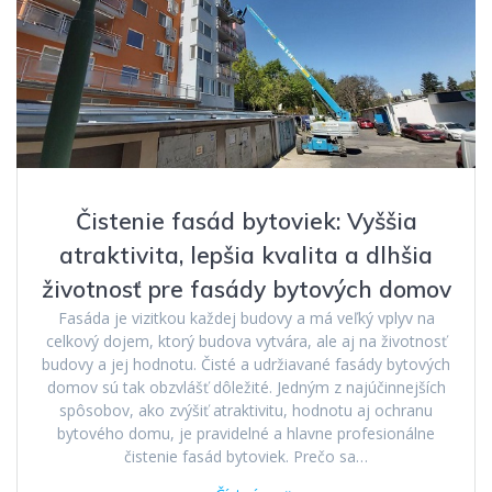
Čistenie fasád bytoviek: Vyššia
atraktivita, lepšia kvalita a dlhšia
životnosť pre fasády bytových domov
Fasáda je vizitkou každej budovy a má veľký vplyv na
celkový dojem, ktorý budova vytvára, ale aj na životnosť
budovy a jej hodnotu. Čisté a udržiavané fasády bytových
domov sú tak obzvlášť dôležité. Jedným z najúčinnejších
spôsobov, ako zvýšiť atraktivitu, hodnotu aj ochranu
bytového domu, je pravidelné a hlavne profesionálne
čistenie fasád bytoviek. Prečo sa…