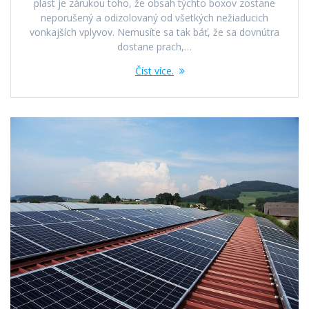
plast je zárukou toho, že obsah týchto boxov zostane
neporušený a odizolovaný od všetkých nežiaducich
vonkajších vplyvov. Nemusíte sa tak báť, že sa dovnútra
dostane prach,…
Číst více.