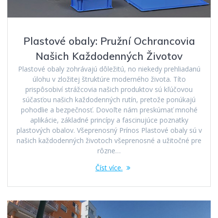
Plastové obaly: Pružní Ochrancovia
Našich Každodenných Životov
Plastové obaly zohrávajú dôležitú, no niekedy prehliadanú
úlohu v zložitej štruktúre moderného života. Títo
prispôsobiví strážcovia našich produktov sú kľúčovou
súčasťou našich každodenných rutín, pretože ponúkajú
pohodlie a bezpečnosť. Dovoľte nám preskúmať mnohé
aplikácie, základné princípy a fascinujúce poznatky
plastových obalov. Všeprenosný Prínos Plastové obaly sú v
našich každodenných životoch všeprenosné a užitočné pre
rôzne…
Číst více.