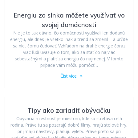
Energiu zo slnka môžete využívať vo
svojej domácnosti
Nie je to tak dávno, čo domácnosti využívali len dodanú
energiu, ale dnes je všetko inak a trend sa zmenil – a určite
sa niet čomu čudovať. Vzhľadom na drahé energie čoraz
viac ľudí uvažuje o tom, ako sa stať čo najviac
sebestačnými a platiť za energiu čo najmenej. V tomto
prípade vám môžu pomôcť…
Číst více.
Tipy ako zariadiť obývačku
Obývacia miestnosť je miestom, kde sa stretáva celá
rodina. Práve tu sa pozerajú dobré filmy, hrajú stolové hry,
prijímajú návštevy, plánujú výlety. Práve preto sa pri
zariaďovaní obývačky kladie dôraz práve na tento priestor.