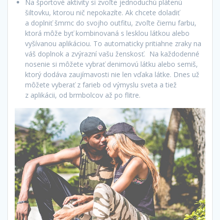
Na športové aktivity si zvoľte jednoduchú plátenú
šiltovku, ktorou nič nepokazíte. Ak chcete doladiť
a doplniť šmrnc do svojho outfitu, zvoľte čiernu farbu,
ktorá môže byť kombinovaná s lesklou látkou alebo
vyšívanou aplikáciou. To automaticky pritiahne zraky na
váš doplnok a zvýrazní vašu ženskosť. Na každodenné
nosenie si môžete vybrať denimovú látku alebo semiš,
ktorý dodáva zaujímavosti nie len vďaka látke. Dnes už
môžete vyberať z farieb od výmyslu sveta a tiež
z aplikácii, od brmbolcov až po flitre.