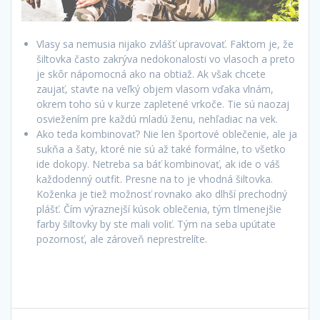
Vlasy sa nemusia nijako zvlášť upravovať. Faktom je, že
šiltovka často zakrýva nedokonalosti vo vlasoch a preto
je skôr nápomocná ako na obtiaž. Ak však chcete
zaujať, stavte na veľký objem vlasom vďaka vlnám,
okrem toho sú v kurze zapletené vrkoče. Tie sú naozaj
osviežením pre každú mladú ženu, nehľadiac na vek.
Ako teda kombinovať? Nie len športové oblečenie, ale ja
sukňa a šaty, ktoré nie sú až také formálne, to všetko
ide dokopy. Netreba sa báť kombinovať, ak ide o váš
každodenný outfit. Presne na to je vhodná šiltovka.
Koženka je tiež možnosť rovnako ako dlhší prechodný
plášť. Čím výraznejší kúsok oblečenia, tým tlmenejšie
farby šiltovky by ste mali voliť. Tým na seba upútate
pozornosť, ale zároveň neprestrelíte.