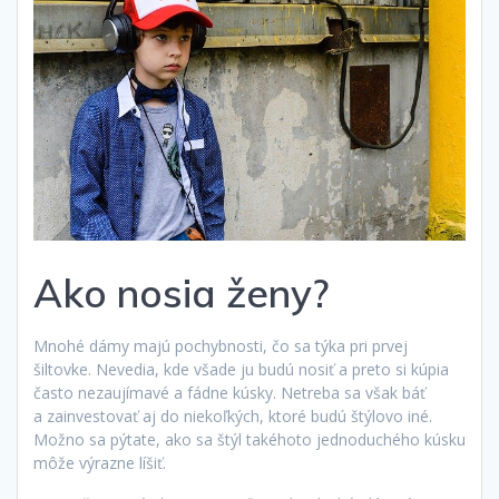
Ako nosia ženy?
Mnohé dámy majú pochybnosti, čo sa týka pri prvej
šiltovke. Nevedia, kde všade ju budú nosiť a preto si kúpia
často nezaujímavé a fádne kúsky. Netreba sa však báť
a zainvestovať aj do niekoľkých, ktoré budú štýlovo iné.
Možno sa pýtate, ako sa štýl takéhoto jednoduchého kúsku
môže výrazne líšiť.