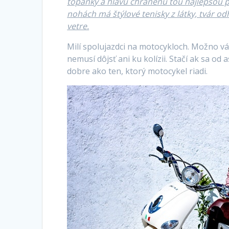
topánky a hlavu chránenú tou najlepšou pr
nohách má štýlové tenisky z látky, tvár od
vetre.
Milí spolujazdci na motocykloch. Možno v
nemusí dôjsť ani ku kolízii. Stačí ak sa o
dobre ako ten, ktorý motocykel riadi.