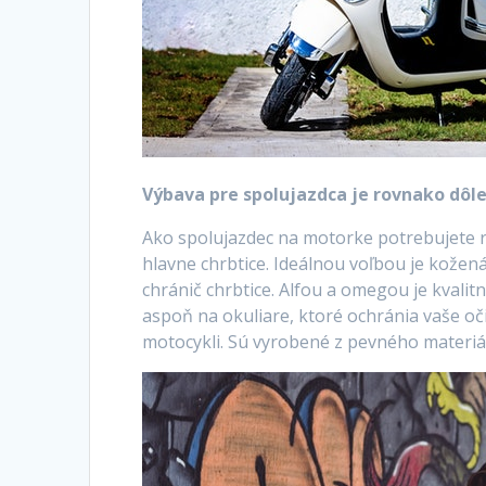
Výbava pre spolujazdca je rovnako dôle
Ako spolujazdec na motorke potrebujete 
hlavne chrbtice. Ideálnou voľbou je kožen
chránič chrbtice. Alfou a omegou je kvalit
aspoň na okuliare, ktoré ochránia vaše oč
motocykli. Sú vyrobené z pevného materiál