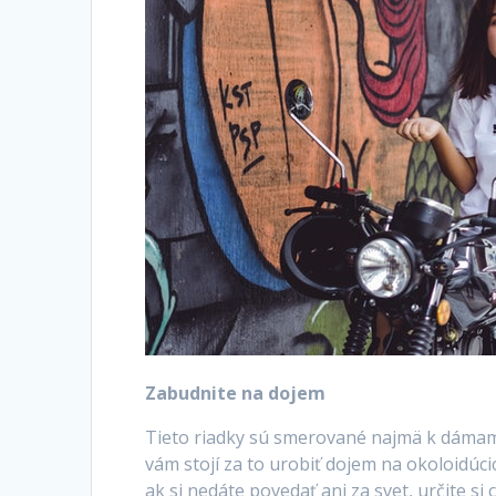
Zabudnite na dojem
Tieto riadky sú smerované najmä k dámam, 
vám stojí za to urobiť dojem na okoloidúci
ak si nedáte povedať ani za svet, určite si