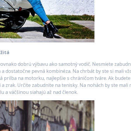
žitá
rovnako dobrú výbavu ako samotný vodič. Nesmiete zabudnú
á a dostatočne pevná kombinéza. Na chrbát by ste si mali vž
ná
prilba na motorku
, najlepšie s chráničom tváre. Ak budet
i a zrak. Určite zabudnite na tenisky. Na nohách by ste mal
u a väčšinou siahajú až nad členok.