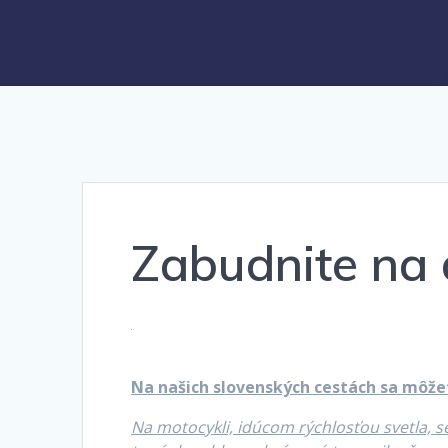
Zabudnite na d
Na našich slovenských cestách sa môžet
Na motocykli, idúcom rýchlosťou svetla, 