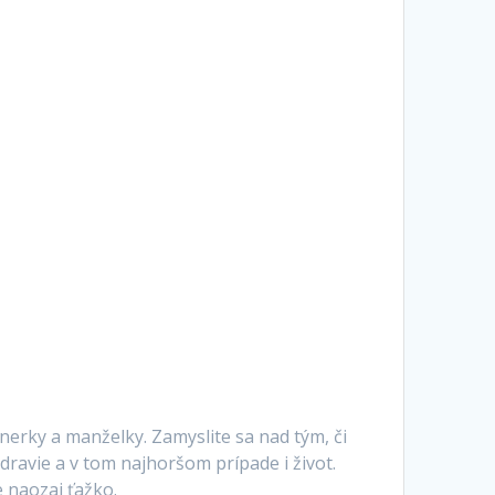
nerky a manželky. Zamyslite sa nad tým, či
dravie a v tom najhoršom prípade i život.
e naozaj ťažko.