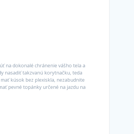
ť na dokonalé chránenie vášho tela a
dy nasadiť takzvanú korytnačku, teda
e mať kúsok bez plexiskla, nezabudnite
i mať pevné topánky určené na jazdu na