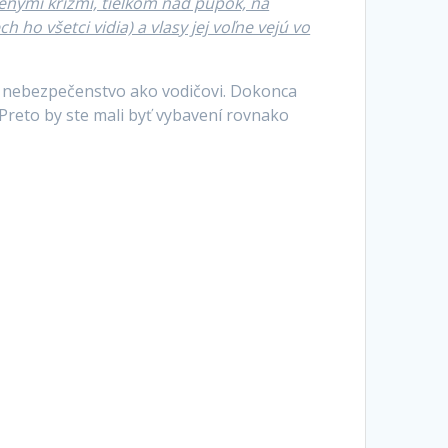
lenými krížmi, tielkom nad pupok, na
ho všetci vidia) a vlasy jej voľne vejú vo
ké nebezpečenstvo ako vodičovi. Dokonca
. Preto by ste mali byť vybavení rovnako