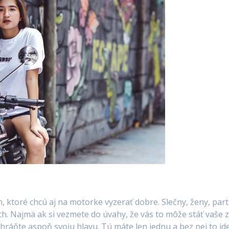
ktoré chcú aj na motorke vyzerať dobre. Slečny, ženy, part
ch. Najmä ak si vezmete do úvahy, že vás to môže stáť vaše z
 chráňte aspoň svoju hlavu. Tú máte len jednu a bez nej to id