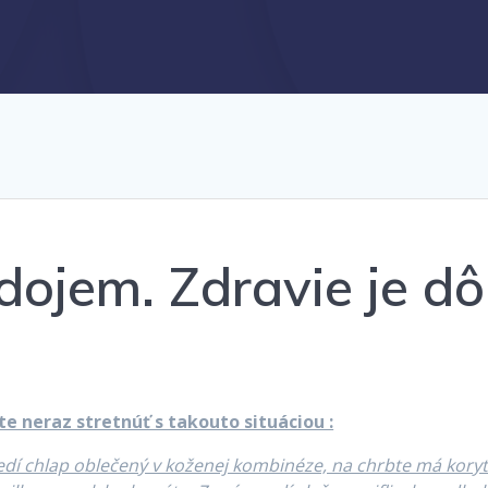
ojem. Zdravie je dôl
e neraz stretnúť s takouto situáciou :
sedí chlap oblečený v koženej kombinéze, na chrbte má kory