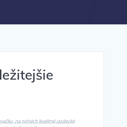
ežitejšie
tnačku, na nohách kvalitné jazdecké