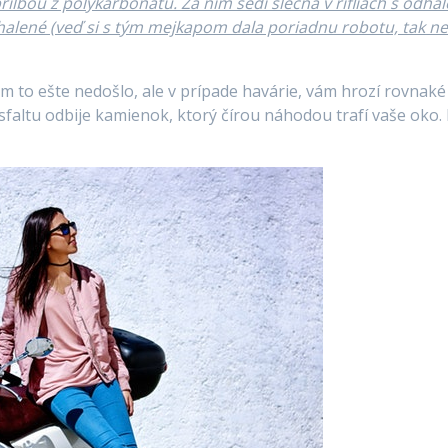
ilbou z polykarbonátu. Za ním sedí slečna v rifliach s odha
halené (veď si s tým mejkapom dala poriadnu robotu, tak nech 
ám to ešte nedošlo, ale v prípade havárie, vám hrozí rovna
d asfaltu odbije kamienok, ktorý čírou náhodou trafí vaše oko