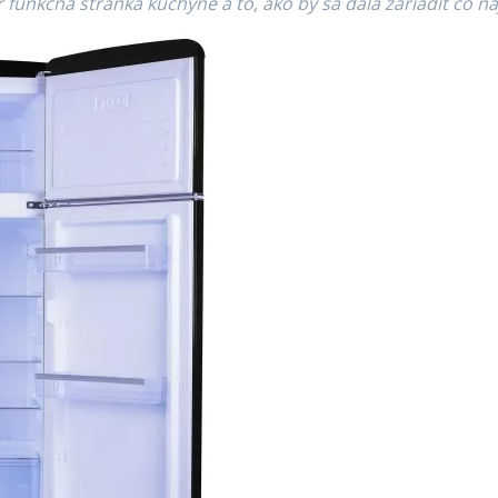
 funkčná stránka kuchyne a to, ako by sa dala zariadiť čo 