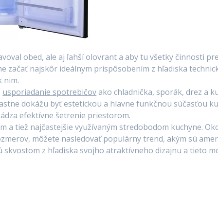
oval obed, ale aj ľahší olovrant a aby tu všetky činnosti pr
e začať najskôr ideálnym prispôsobením z hľadiska technick
k nim.
é
usporiadanie spotrebičov
ako chladnička, sporák, drez a 
vlastne dokážu byť estetickou a hlavne funkčnou súčasťou ku
hádza efektívne šetrenie priestorom.
nym a tiež najčastejšie využívaným stredobodom kuchyne. Oko
 rozmerov, môžete nasledovať populárny trend, akým sú
amer
 skvostom z hľadiska svojho atraktívneho dizajnu a tieto m