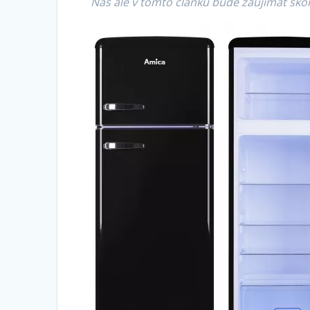
Nás ale v tomto článku bude zaujímať skôr