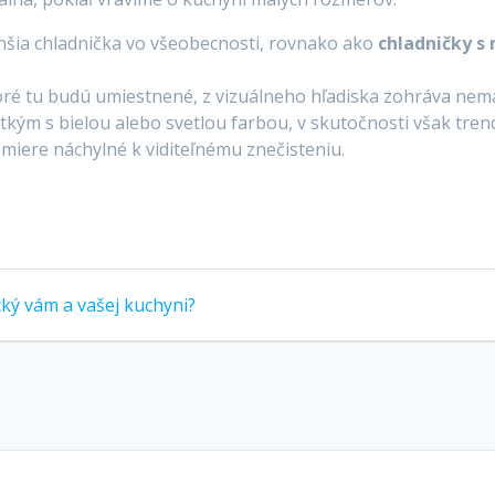
nšia chladnička vo všeobecnosti, rovnako ako
chladničky s
toré tu budú umiestnené, z vizuálneho hľadiska zohráva nem
kým s bielou alebo svetlou farbou, v skutočnosti však tren
 miere náchylné k viditeľnému znečisteniu.
cký vám a vašej kuchyni?