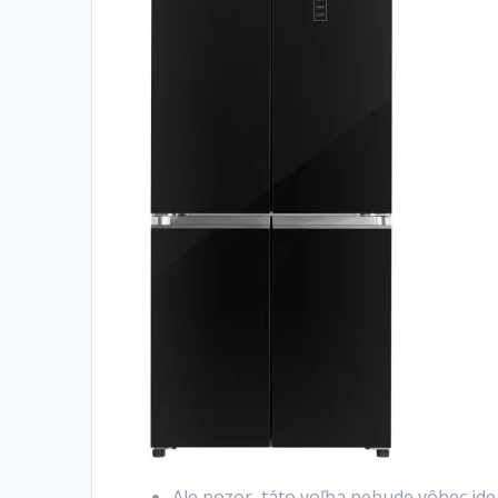
Ale pozor, táto voľba nebude vôbec ide