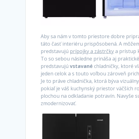
Aby sa nám v tomto priestore dobre priprav
táto časť interiéru prispôsobená. A môžem
predstavujú
prípojky a zástrčky
a prístup 
To so sebou následne prináša aj praktick
predstavujú
vstavané
chladničky
, ktoré 
jeden celok a s touto voľbou zároveň pric
Je to práve chladnička, ktorá býva vizuál
pokiaľ je váš kuchynský priestor väčších
plochou na odkladanie potravín. Navyše sú
zmodernizovať.