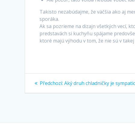
Takisto nezabúdajme, že väčšia ako aj me
sporáka.
Ak sa pozrieme na dizajn všetkých vecí, k
predstavách si kuchyňu spájame predovšet
ktoré majú výhodu v tom, že nie sú v takej
Navigace
Předchozí
Předchozí:
Aký druh chladničky je sympati
příspěvek:
pro
příspěvek