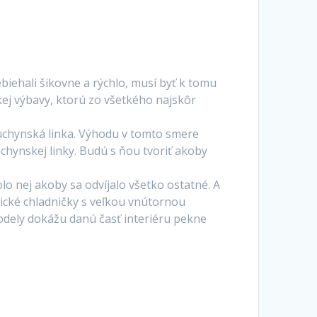
ebiehali šikovne a rýchlo, musí byť k tomu
ej výbavy, ktorú zo všetkého najskôr
kuchynská linka. Výhodu v tomto smere
chynskej linky. Budú s ňou tvoriť akoby
lo nej akoby sa odvíjalo všetko ostatné. A
ické chladničky
s veľkou vnútornou
odely dokážu danú časť interiéru pekne