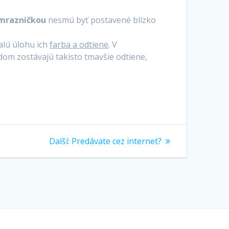
 mrazničkou
nesmú byť postavené blízko
alú úlohu ich
farba a odtiene
. V
dom zostávajú takisto tmavšie odtiene,
Další
Další:
Predávate cez internet?
příspěvek: