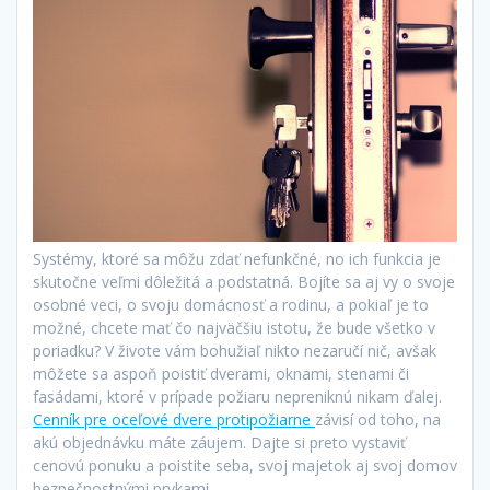
Systémy, ktoré sa môžu zdať nefunkčné, no ich funkcia je
skutočne veľmi dôležitá a podstatná. Bojíte sa aj vy o svoje
osobné veci, o svoju domácnosť a rodinu, a pokiaľ je to
možné, chcete mať čo najväčšiu istotu, že bude všetko v
poriadku? V živote vám bohužiaľ nikto nezaručí nič, avšak
môžete sa aspoň poistiť dverami, oknami, stenami či
fasádami, ktoré v prípade požiaru nepreniknú nikam ďalej.
Cenník pre oceľové dvere protipožiarne
závisí od toho, na
akú objednávku máte záujem. Dajte si preto vystaviť
cenovú ponuku a poistite seba, svoj majetok aj svoj domov
bezpečnostnými prvkami.