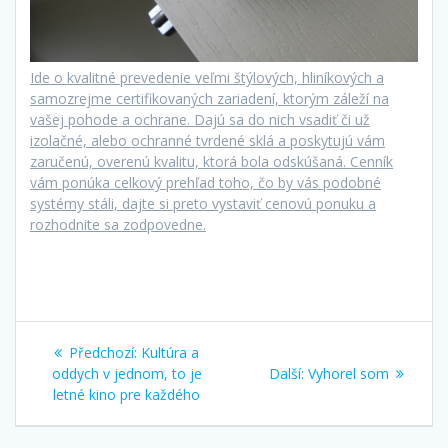
Ide o kvalitné prevedenie veľmi štýlových, hliníkových a
samozrejme certifikovaných zariadení, ktorým záleží na
vašej pohode a ochrane. Dajú sa do nich vsadiť či už
izolačné, alebo ochranné tvrdené sklá a poskytujú vám
zaručenú, overenú kvalitu, ktorá bola odskúšaná. Cenník
vám ponúka celkový prehľad toho, čo by vás podobné
systémy stáli, dajte si preto vystaviť cenovú ponuku a
rozhodnite sa zodpovedne.
Navigace
Předchozí
Předchozí:
Kultúra a
pro
příspěvek:
Další
oddych v jednom, to je
Další:
Vyhorel som
příspěvek:
letné kino pre každého
příspěvek