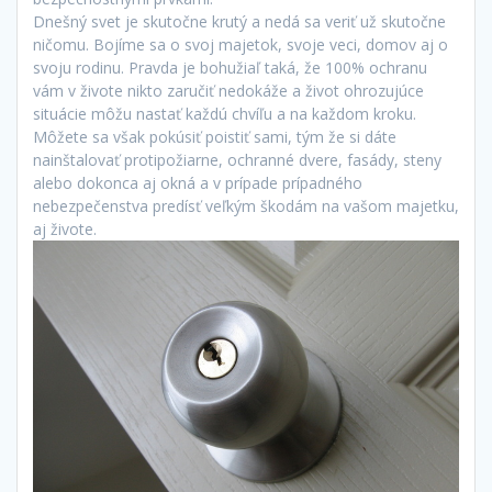
Dnešný svet je skutočne krutý a nedá sa veriť už skutočne
ničomu. Bojíme sa o svoj majetok, svoje veci, domov aj o
svoju rodinu. Pravda je bohužiaľ taká, že 100% ochranu
vám v živote nikto zaručiť nedokáže a život ohrozujúce
situácie môžu nastať každú chvíľu a na každom kroku.
Môžete sa však pokúsiť poistiť sami, tým že si dáte
nainštalovať protipožiarne, ochranné dvere, fasády, steny
alebo dokonca aj okná a v prípade prípadného
nebezpečenstva predísť veľkým škodám na vašom majetku,
aj živote.