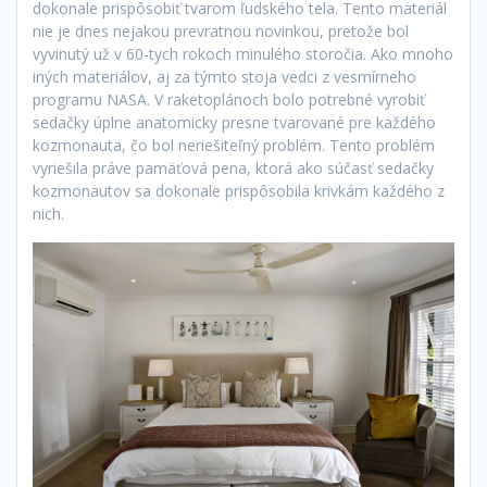
dokonale prispôsobiť tvarom ľudského tela. Tento materiál
nie je dnes nejakou prevratnou novinkou, pretože bol
vyvinutý už v 60-tych rokoch minulého storočia. Ako mnoho
iných materiálov, aj za týmto stoja vedci z vesmírneho
programu NASA. V raketoplánoch bolo potrebné vyrobiť
sedačky úplne anatomicky presne tvarované pre každého
kozmonauta, čo bol neriešiteľný problém. Tento problém
vyriešila práve pamäťová pena, ktorá ako súčasť sedačky
kozmonautov sa dokonale prispôsobila krivkám každého z
nich.