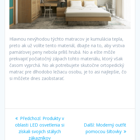
Hlavnou nevýhodou týchto matracov je kumulácia tepla,
preto ak už volíte tento materiál, dbajte na to, aby vrstva
pamäťovej peny nebola príliš hrubá. No a ešte môže
prekvapiť počiatočný zápach tohto materiálu, ktorý však
časom vyprchá. No ak potrebujete skutočne ortopedický
matrac pre dlhodobo ležiacu osobu, je to asi najlepšie, čo
si môžete dnes zaobstarať.
Navigace
Předchozí
Předchozí:
Produkty v
pro
příspěvek:
Další
oblasti LED osvetlenia si
Další:
Moderný outfit
příspěvek:
získali svojich stálych
pomocou šiltovky
zákazníkov