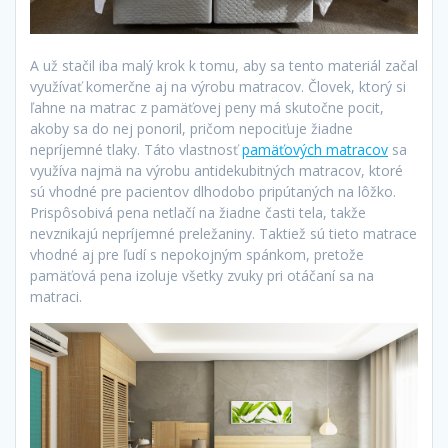
A už stačil iba malý krok k tomu, aby sa tento materiál začal
využívať komerčne aj na výrobu matracov. Človek, ktorý si
ľahne na matrac z pamäťovej peny má skutočne pocit,
akoby sa do nej ponoril, pričom nepociťuje žiadne
nepríjemné tlaky. Táto vlastnosť
pamäťových matracov
sa
využíva najmä na výrobu antidekubitných matracov, ktoré
sú vhodné pre pacientov dlhodobo pripútaných na lôžko.
Prispôsobivá pena netlačí na žiadne časti tela, takže
nevznikajú nepríjemné preležaniny. Taktiež sú tieto matrace
vhodné aj pre ľudí s nepokojným spánkom, pretože
pamäťová pena izoluje všetky zvuky pri otáčaní sa na
matraci.