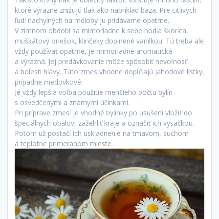
ktoré výrazne znižujú tlak ako napríklad baza. Pre citlivých
ľudí náchylných na mdloby ju pridávame opatrne.
V zimnom období sa mimoriadne k sebe hodia škorica,
muškátový oriešok, klinčeky doplnené vanilkou. Tú treba ale
vždy používať opatrne, je mimoriadne aromatická
a výrazná. Jej predávkovanie môže spôsobiť nevoľnosť
a bolesti hlavy. Túto zmes vhodne dopĺňajú jahodové lístky,
prípadne medovkové.
Je vždy lepšia voľba použitie menšieho počtu bylín
s osvedčenými a známymi účinkami.
Pri príprave zmesí je vhodné bylinky po usušení vložiť do
špeciálnych obalov, zažehliť kraje a označiť ich vysačkou.
Potom už postačí ich uskladnenie na tmavom, suchom
a teplotne primeranom mieste.