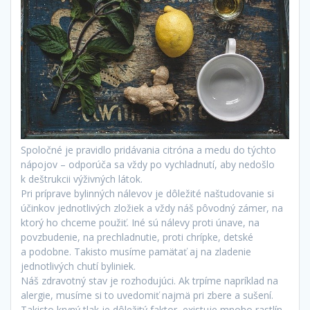
Spoločné je pravidlo pridávania citróna a medu do týchto
nápojov – odporúča sa vždy po vychladnutí, aby nedošlo
k deštrukcii výživných látok.
Pri príprave bylinných nálevov je dôležité naštudovanie si
účinkov jednotlivých zložiek a vždy náš pôvodný zámer, na
ktorý ho chceme použiť. Iné sú nálevy proti únave, na
povzbudenie, na prechladnutie, proti chrípke, detské
a podobne. Takisto musíme pamätať aj na zladenie
jednotlivých chutí byliniek.
Náš zdravotný stav je rozhodujúci. Ak trpíme napríklad na
alergie, musíme si to uvedomiť najmä pri zbere a sušení.
Takisto krvný tlak je dôležitý faktor, existuje mnoho rastlín,