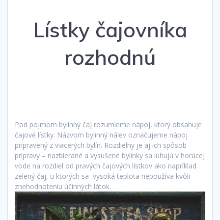
Lístky čajovníka
rozhodnú
Pod pojmom bylinný čaj rozumieme nápoj, ktorý obsahuje
čajové lístky. Názvom bylinný nálev označujeme nápoj
pripravený z viacerých bylín. Rozdielny je aj ich spôsob
prípravy – nazbierané a vysušené bylinky sa lúhujú v horúcej
vode na rozdiel od pravých čajových lístkov ako napríklad
zelený čaj, u ktorých sa vysoká teplota nepoužíva kvôli
znehodnoteniu účinných látok.