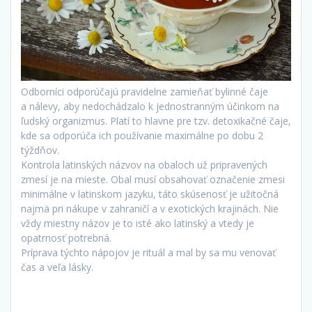
Odborníci odporúčajú pravidelne zamieňať bylinné čaje
a nálevy, aby nedochádzalo k jednostranným účinkom na
ľudský organizmus. Platí to hlavne pre tzv. detoxikačné čaje,
kde sa odporúča ich používanie maximálne po dobu 2
týždňov.
Kontrola latinských názvov na obaloch už pripravených
zmesí je na mieste. Obal musí obsahovať označenie zmesi
minimálne v latinskom jazyku, táto skúsenosť je užitočná
najmä pri nákupe v zahraničí a v exotických krajinách. Nie
vždy miestny názov je to isté ako latinský a vtedy je
opatrnosť potrebná.
Príprava týchto nápojov je rituál a mal by sa mu venovať
čas a veľa lásky.